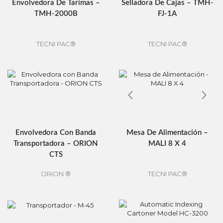
Envolvedora De Tarimas –
Selladora De Cajas – TMH-
TMH-2000B
FJ-1A
TECNI PAC®
TECNI PAC®
Envolvedora Con Banda
Mesa De Alimentación –
Transportadora – ORION
MALI 8 X 4
CTS
ORION ®
TECNI PAC®