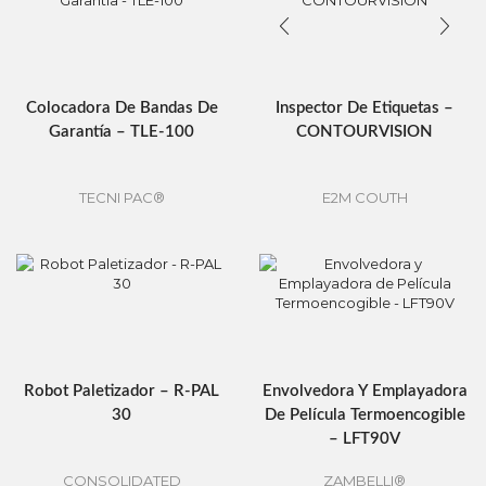
Colocadora De Bandas De
Inspector De Etiquetas –
Garantía – TLE-100
CONTOURVISION
TECNI PAC®
E2M COUTH
Robot Paletizador – R-PAL
Envolvedora Y Emplayadora
30
De Película Termoencogible
– LFT90V
CONSOLIDATED
ZAMBELLI®