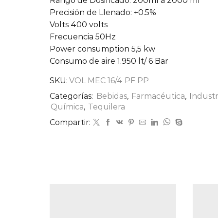
Rango de Dosificado: 200ml a 2000 ml
Precisión de Llenado: +0.5%
Volts 400 volts
Frecuencia 50Hz
Power consumption 5,5 kw
Consumo de aire 1.950 lt/ 6 Bar
SKU:
VOL MEC 16/4 PF PP
Categorías:
Bebidas
,
Farmacéutica
,
Industr
Química
,
Tequilera
Compartir: