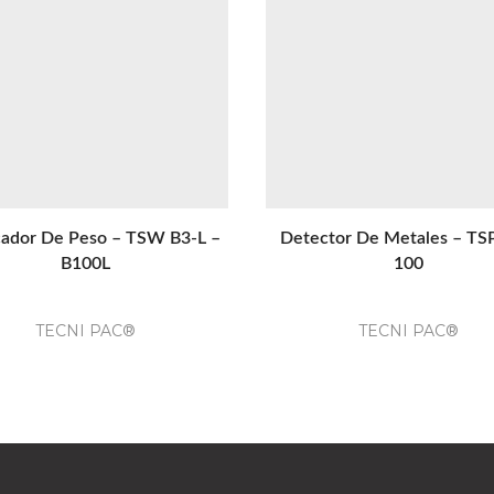
icador De Peso – TSW B3-L –
Detector De Metales – TS
B100L
100
TECNI PAC®
TECNI PAC®