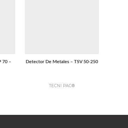
P 70 –
Detector De Metales – TSV 50-250
Co
Termoen
TECNI PAC®