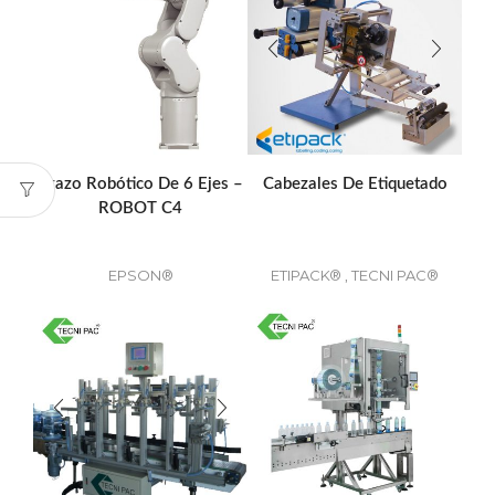
Brazo Robótico De 6 Ejes –
Cabezales De Etiquetado
ROBOT C4
EPSON®
ETIPACK®
,
TECNI PAC®