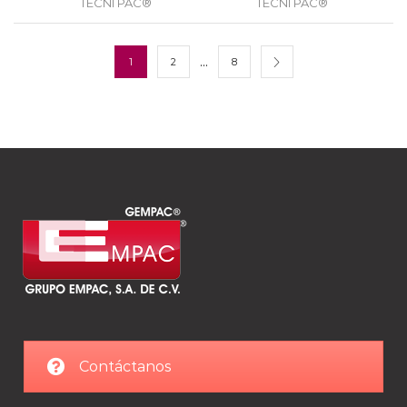
TECNI PAC®
TECNI PAC®
…
1
2
8
Contáctanos