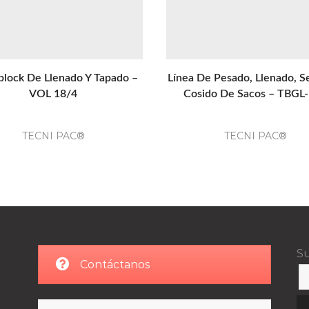
lock De Llenado Y Tapado –
Línea De Pesado, Llenado, Se
VOL 18/4
Cosido De Sacos – TBGL
TECNI PAC®
TECNI PAC®
Su
Contáctanos