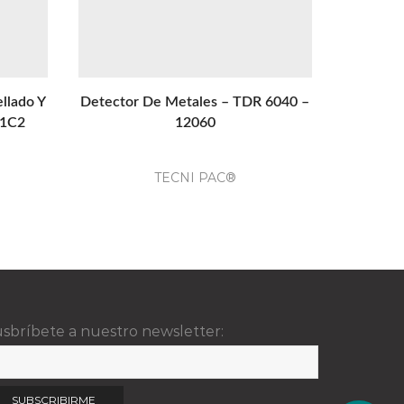
llado Y
Detector De Metales – TDR 6040 –
Detecto
-1C2
12060
TECNI PAC®
sbríbete a nuestro newsletter: