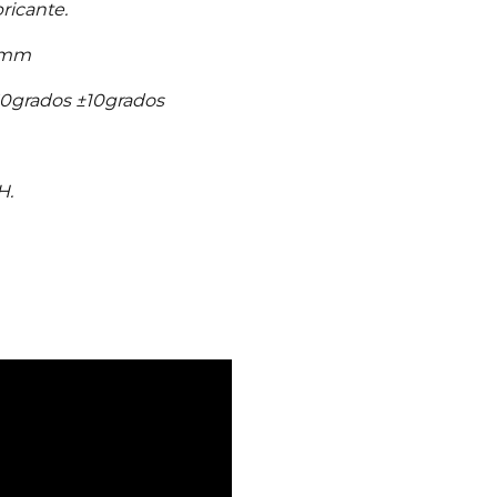
ricante.
0mm
0grados ±10grados
H.