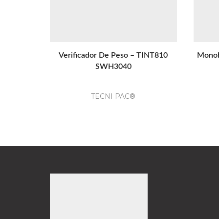
Verificador De Peso – TINT810
Monob
SWH3040
TECNI PAC®