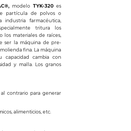
AC
®
,
modelo
TYK-320
es
e partícula de polvos o
 industria farmacéutica,
specialmente tritura los
 los materiales de raíces,
de ser la máquina de pre-
 molienda fina. La máquina
Su capacidad cambia con
osidad y malla. Los granos
 al contrario para generar
cos, alimenticios, etc.